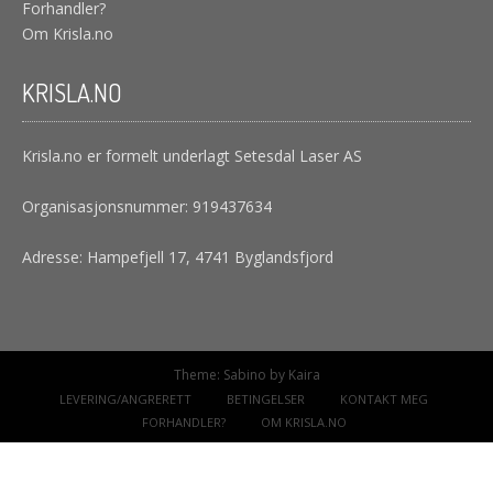
Forhandler?
Om Krisla.no
KRISLA.NO
Krisla.no er formelt underlagt Setesdal Laser AS
Organisasjonsnummer: 919437634
Adresse: Hampefjell 17, 4741 Byglandsfjord
Theme:
Sabino
by Kaira
LEVERING/ANGRERETT
BETINGELSER
KONTAKT MEG
FORHANDLER?
OM KRISLA.NO