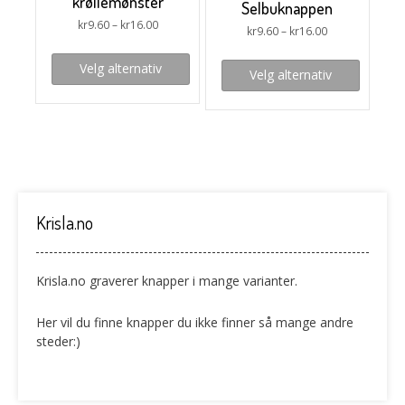
krøllemønster
Selbuknappen
kr
9.60
–
kr
16.00
kr
9.60
–
kr
16.00
Velg alternativ
Velg alternativ
Krisla.no
Krisla.no graverer knapper i mange varianter.
Her vil du finne knapper du ikke finner så mange andre
steder:)