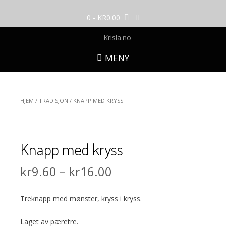
Skip
to
0
- KR0.00
content
MENY
HJEM
/
TRADISJON
/ KNAPP MED KRYSS
Knapp med kryss
kr
9.60
–
kr
16.00
Treknapp med mønster, kryss i kryss.
Laget av pæretre.