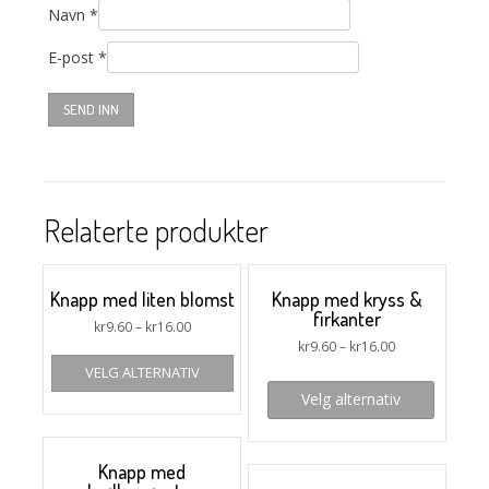
Navn
*
E-post
*
Relaterte produkter
Knapp med liten blomst
Knapp med kryss &
firkanter
kr
9.60
–
kr
16.00
kr
9.60
–
kr
16.00
VELG ALTERNATIV
Velg alternativ
Knapp med