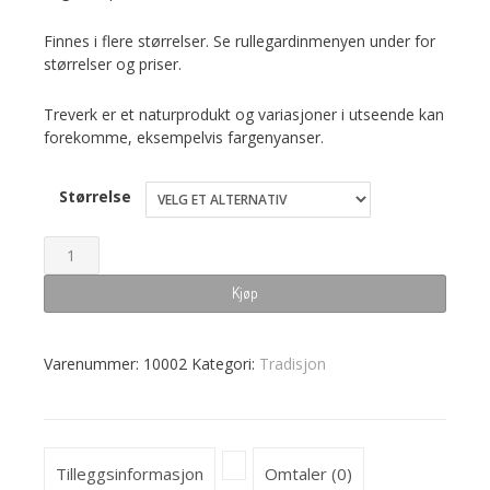
Finnes i flere størrelser. Se rullegardinmenyen under for
størrelser og priser.
Treverk er et naturprodukt og variasjoner i utseende kan
forekomme, eksempelvis fargenyanser.
Størrelse
Knapp
med
Kjøp
kryss
antall
Varenummer:
10002
Kategori:
Tradisjon
Tilleggsinformasjon
Omtaler (0)