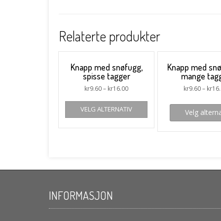
Relaterte produkter
Knapp med snøfugg,
Knapp med snø
spisse tagger
mange tag
kr
9.60
–
kr
16.00
kr
9.60
–
kr
16
VELG ALTERNATIV
Velg alterna
INFORMASJON