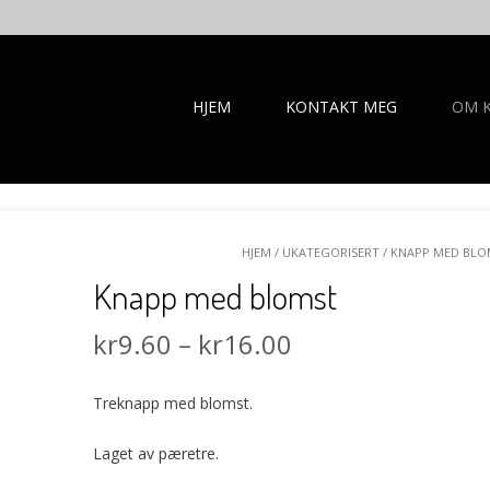
HJEM
KONTAKT MEG
OM K
HJEM
/
UKATEGORISERT
/ KNAPP MED BLO
Knapp med blomst
kr
9.60
–
kr
16.00
Treknapp med blomst.
Laget av pæretre.