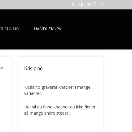
0
- KR0.00
RISLA.NO
HANDLEKURV
Krisla.no
MST
Krisla.no graverer knapper i mange
varianter.
Her vil du finne knapper du ikke finner
så mange andre steder:)