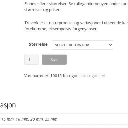
Finnes i flere størrelser. Se rullegardinmenyen under for
størrelser og priser.
Treverk er et naturprodukt og variasjoner i utseende ka
forekomme, eksempelvis fargenyanser.
Størrelse
Knapp
Kjøp
med
blomst
Varenummer:
10015
Kategori:
Ukategorisert
antall
masjon
15 mm, 18 mm, 20 mm, 25 mm