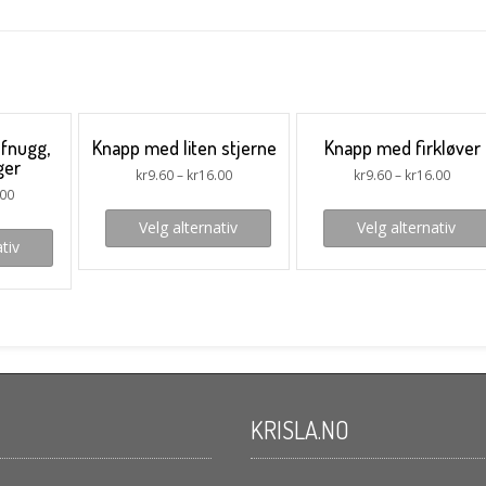
fnugg,
Knapp med liten stjerne
Knapp med firkløver
ger
kr
9.60
–
kr
16.00
kr
9.60
–
kr
16.00
.00
Velg alternativ
Velg alternativ
tiv
KRISLA.NO